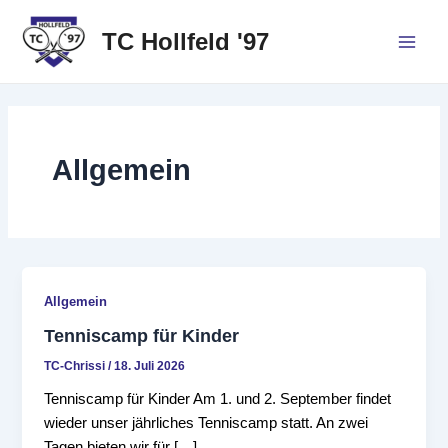
Zum
Inhalt
TC Hollfeld '97
Main
springen
Men
Allgemein
Allgemein
Tenniscamp für Kinder
TC-Chrissi
/
18. Juli 2026
Tenniscamp für Kinder Am 1. und 2. September findet
wieder unser jährliches Tenniscamp statt. An zwei
Tagen bieten wir für […]