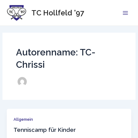
Zum
Inhalt
TC Hollfeld '97
Main
springen
Men
Autorenname: TC-
Chrissi
Allgemein
Tenniscamp für Kinder