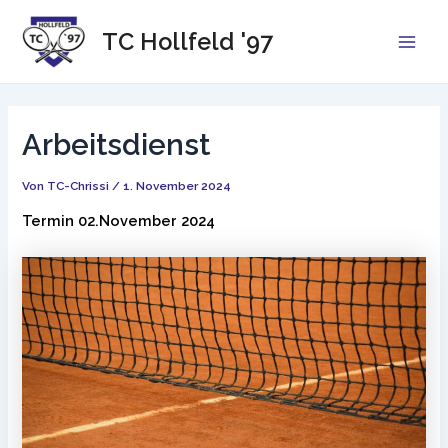
Zum
Inhalt
TC Hollfeld '97
Main
springen
Men
Arbeitsdienst
Von
TC-Chrissi
/
1. November 2024
Termin 02.November 2024